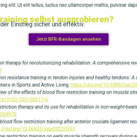
g elit. Ut elit tellus, luctus nec ullamcorper mattis, pulvinar dap
raining selbst ausprobieren?
er Einstieg sicher und effektiv.
Jetzt BFR-Bandagen ansehen
ion therapy for revolutionizing rehabilitation: A comprehensive re
2
tion resistance training in tendon injuries and healthy tendons: A
ntiers in Sports and Active Living.
https://doi.org/10.3389/fsal.
ew of the effects of blood flow restriction training on muscle st
86/s13102-020-00217-6
striction therapy and its use for rehabilitation in non-weight-bea
2204972
 blood flow restriction training after anterior cruciate ligament r
s://doi.org/10.26603/ijspt20220351
low restriction training on early muscle strength recovery during 