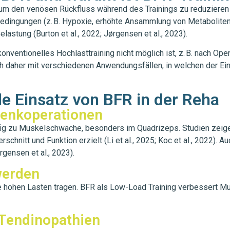
um den venösen Rückfluss während des Trainings zu reduzieren u
dingungen (z. B. Hypoxie, erhöhte Ansammlung von Metaboliten w
astung (Burton et al., 2022; Jørgensen et al., 2023).
onventionelles Hochlasttraining nicht möglich ist, z. B. nach O
ich daher mit verschiedenen Anwendungsfällen, in welchen der Ein
le Einsatz von BFR in der Reha
lenkoperationen
ig zu Muskelschwäche, besonders im Quadrizeps. Studien zeige
hnitt und Funktion erzielt (Li et al., 2025; Koc et al., 2022). A
gensen et al., 2023).
werden
ne hohen Lasten tragen. BFR als Low-Load Training verbessert M
Tendinopathien