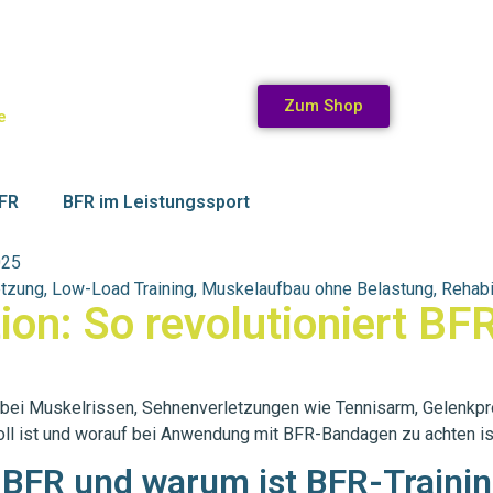
Zum Shop
e
BFR
BFR im Leistungssport
025
etzung
,
Low-Load Training
,
Muskelaufbau ohne Belastung
,
Rehabi
ion: So revolutioniert BFR
a bei Muskelrissen, Sehnenverletzungen wie Tennisarm, Gelenkp
voll ist und worauf bei Anwendung mit BFR-Bandagen zu achten is
 BFR und warum ist BFR-Training