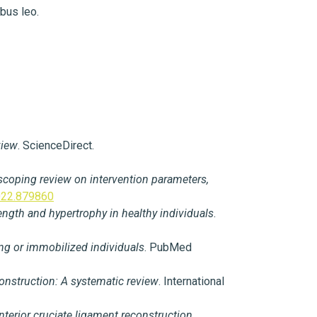
ibus leo.
view
. ScienceDirect.
 scoping review on intervention parameters,
2022.879860
rength and hypertrophy in healthy individuals
.
ring or immobilized individuals
. PubMed
econstruction: A systematic review
. International
anterior cruciate ligament reconstruction