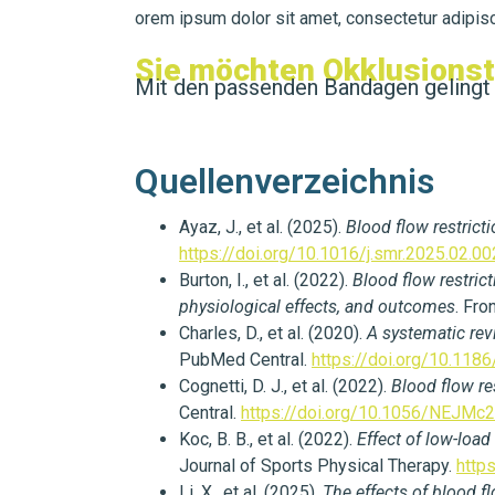
orem ipsum dolor sit amet, consectetur adipiscin
Sie möchten Okklusionst
Mit den passenden Bandagen gelingt d
Quellenverzeichnis
Ayaz, J., et al. (2025).
Blood flow restrict
https://doi.org/10.1016/j.smr.2025.02.00
Burton, I., et al. (2022).
Blood flow restric
physiological effects, and outcomes
. Fro
Charles, D., et al. (2020).
A systematic revi
PubMed Central.
https://doi.org/10.11
Cognetti, D. J., et al. (2022).
Blood flow re
Central.
https://doi.org/10.1056/NEJMc
Koc, B. B., et al. (2022).
Effect of low-load
Journal of Sports Physical Therapy.
http
Li, X., et al. (2025).
The effects of blood f