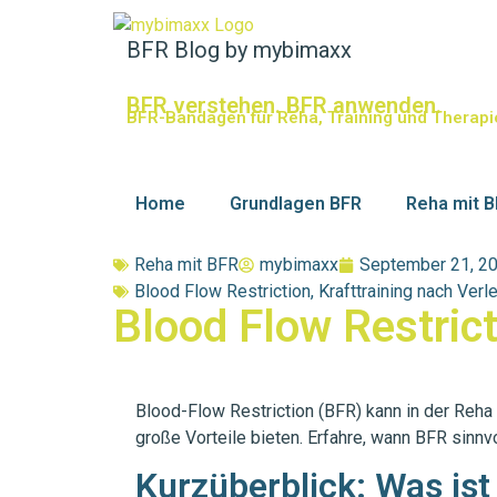
BFR Blog by mybimaxx
BFR verstehen. BFR anwenden.
BFR-Bandagen für Reha, Training und Therapi
Home
Grundlagen BFR
Reha mit 
Reha mit BFR
mybimaxx
September 21, 2
Blood Flow Restriction
,
Krafttraining nach Verl
Blood Flow Restrict
Blood-Flow Restriction (BFR) kann in der Reh
große Vorteile bieten. Erfahre, wann BFR sinn
Kurzüberblick: Was ist