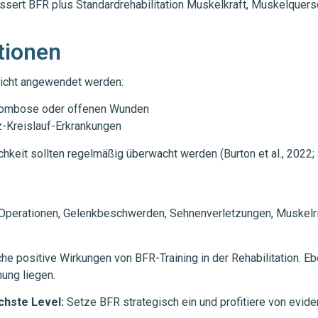
essert BFR plus Standardrehabilitation Muskelkraft, Muskelquer
tionen
nicht angewendet werden:
hrombose oder offenen Wunden
z-Kreislauf-Erkrankungen
keit sollten regelmäßig überwacht werden (Burton et al., 2022; 
CL-Operationen, Gelenkbeschwerden, Sehnenverletzungen, Muskel
he positive Wirkungen von BFR-Training in der Rehabilitation. E
hung liegen.
chste Level:
Setze BFR strategisch ein und profitiere von evid