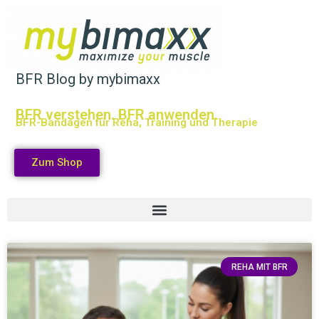
BFR Blog by mybimaxx
BFR verstehen. BFR anwenden.
BFR-Bandagen für Reha, Training und Therapie
Zum Shop
REHA MIT BFR