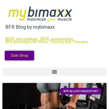
BFR Blog by mybimaxx
BFR verstehen. BFR anwenden.
BFR-Bandagen für Reha, Training und Therapie
Zum Shop
BFR IM LEISTUNGSSPORT