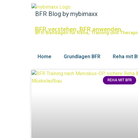
BFR Blog by mybimaxx
BFR verstehen. BFR anwenden.
BFR-Bandagen für Reha, Training und Therapi
Home
Grundlagen BFR
Reha mit 
REHA MIT BFR