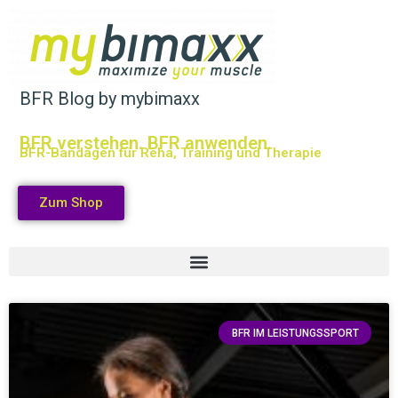
BFR Blog by mybimaxx
BFR verstehen. BFR anwenden.
BFR-Bandagen für Reha, Training und Therapie
Zum Shop
BFR IM LEISTUNGSSPORT