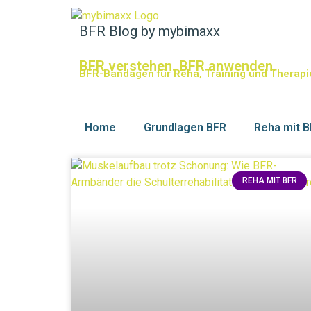
BFR Blog by mybimaxx
BFR verstehen. BFR anwenden.
BFR-Bandagen für Reha, Training und Therapi
Home
Grundlagen BFR
Reha mit 
REHA MIT BFR