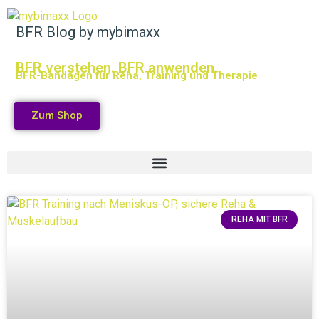
BFR Blog by mybimaxx
BFR verstehen. BFR anwenden.
BFR-Bandagen für Reha, Training und Therapie
Zum Shop
REHA MIT BFR