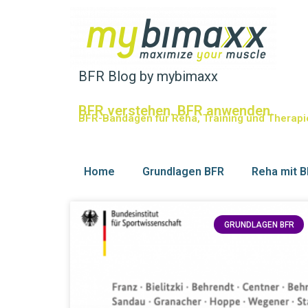
BFR Blog by mybimaxx
BFR verstehen. BFR anwenden.
BFR-Bandagen für Reha, Training und Therapi
Home
Grundlagen BFR
Reha mit 
GRUNDLAGEN BFR